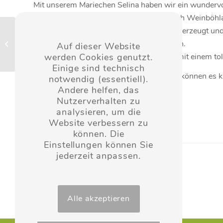
Mit unserem Mariechen Selina haben wir ein wundervo
alle begeisterte. Sie holte den
1. Platz
nach Weinböhla
Unsere Junioren haben alle samt erneut überzeugt und 
Manege frei für unser
ganz oben auf dem
1. Platz
des Treppchen.
Auf dieser Website
Finale
Diesen Tag rundete unsere Aktive Garde mit einem to
werden Cookies genutzt.
Einige sind technisch
Wir sind stolz auf alle unsere Mädels und können es 
notwendig (essentiell).
der Bühne präsentieren zu können.
Andere helfen, das
Nutzerverhalten zu
Darauf ein Wambu-la
analysieren, um die
Website verbessern zu
können. Die
Einstellungen können Sie
jederzeit anpassen.
ZURÜCK
Alle akzeptieren